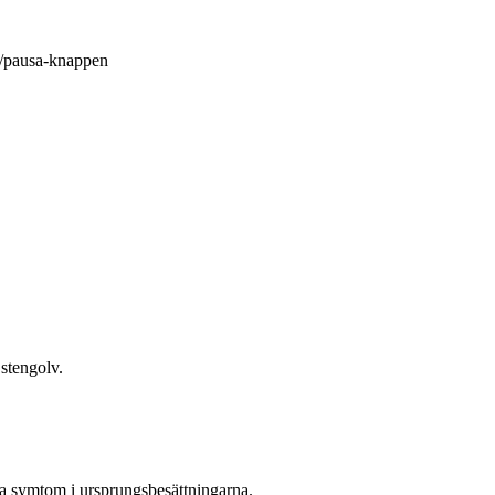
la/pausa-knappen
a symtom i ursprungsbesättningarna.