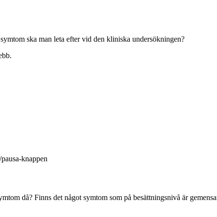
 symtom ska man leta efter vid den kliniska undersökningen?
ebb.
la/pausa-knappen
r symtom då? Finns det något symtom som på besättningsnivå är gemensa