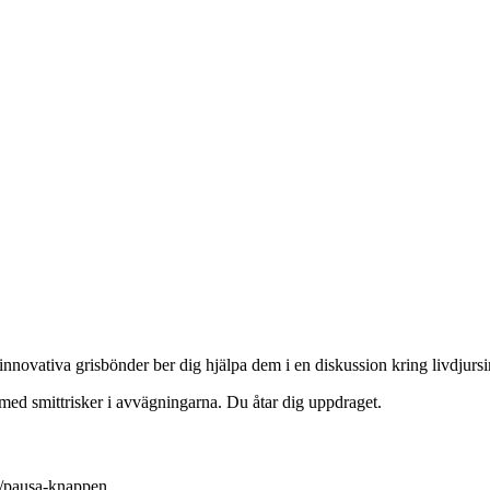
p innovativa grisbönder ber dig hjälpa dem i en diskussion kring livdjur
 med smittrisker i avvägningarna. Du åtar dig uppdraget.
la/pausa-knappen