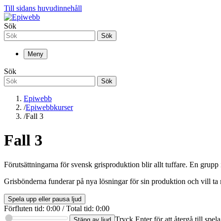
Till sidans huvudinnehåll
Sök
Sök
Meny
Sök
Sök
Epiwebb
/
Epiwebbkurser
/
Fall 3
Fall 3
Förutsättningarna för svensk grisproduktion blir allt tuffare. En grup
Grisbönderna funderar på nya lösningar för sin produktion och vill ta
Spela upp eller pausa ljud
Förfluten tid
:
0:00
/
Total tid
:
0:00
Tryck Enter för att återgå till spe
Stäng av ljud