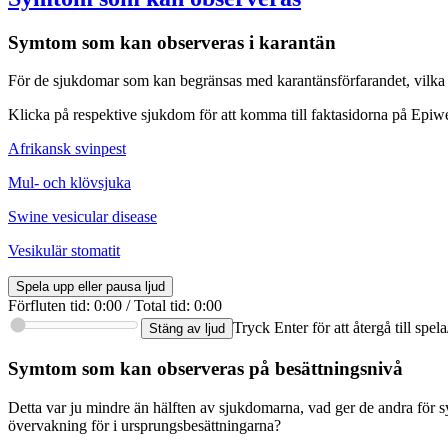
Symtom som kan observeras i karantän
För de sjukdomar som kan begränsas med karantänsförfarandet, vilka
Klicka på respektive sjukdom för att komma till faktasidorna på Epiw
Afrikansk svinpest
Mul- och klövsjuka
Swine vesicular disease
Vesikulär stomatit
Spela upp eller pausa ljud
Förfluten tid
:
0:00
/
Total tid
:
0:00
Tryck Enter för att återgå till spe
Stäng av ljud
Symtom som kan observeras på besättningsnivå
Detta var ju mindre än hälften av sjukdomarna, vad ger de andra fö
övervakning för i ursprungsbesättningarna?