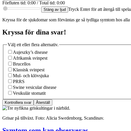
Förfluten tid
:
0:00
/
Total tid
:
0:00
Tryck Enter för att återgå till spe
Stäng av ljud
Kryssa för de sjukdomar som förväntas ge så tydliga symtom hos alla åld
Kryssa för dina svar!
Välj ett eller flera alternativ.
Aujeszky’s disease
Afrikansk svinpest
Brucellos
Klassisk svinpest
Mul- och klövsjuka
PRRS
Swine vesicular disease
Vesikulär stomatit
Kontrollera svar
Återställ
Grisar på tillväxt. Foto: Alicia Swedenborg, Scandinav.
Symtom som kan observeras