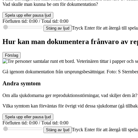
Vad skulle man kunna be om för dokumentation?
Spela upp eller pausa ljud
Förfluten tid
:
0:00
/
Total tid
:
0:00
Tryck Enter för att återgå till spe
Stäng av ljud
Hur kan man dokumentera frånvaro av re
Förslag
Gå igenom dokumentation från ursprungsbesättnigar. Foto: S Sternbe
Andra symtom
Om alla sjukdomarna ger reproduktionsstörningar, vad skiljer dem åt?
Vilka symtom kan förväntas för övrigt vid dessa sjukdomar (gå tillba
Spela upp eller pausa ljud
Förfluten tid
:
0:00
/
Total tid
:
0:00
Tryck Enter för att återgå till spe
Stäng av ljud