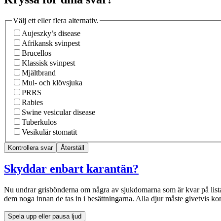
Välj ett eller flera alternativ.
Aujeszky’s disease
Afrikansk svinpest
Brucellos
Klassisk svinpest
Mjältbrand
Mul- och klövsjuka
PRRS
Rabies
Swine vesicular disease
Tuberkulos
Vesikulär stomatit
Kontrollera svar
Återställ
Skyddar enbart karantän?
Nu undrar grisbönderna om några av sjukdomarna som är kvar på lista
dem noga innan de tas in i besättningarna. Alla djur måste givetvis ko
Spela upp eller pausa ljud