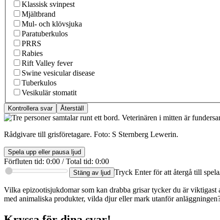
Klassisk svinpest
Mjältbrand
Mul- och klövsjuka
Paratuberkulos
PRRS
Rabies
Rift Valley fever
Swine vesicular disease
Tuberkulos
Vesikulär stomatit
Kontrollera svar
Återställ
Rådgivare till grisföretagare. Foto: S Sternberg Lewerin.
Spela upp eller pausa ljud
Förfluten tid
:
0:00
/
Total tid
:
0:00
Tryck Enter för att återgå till spe
Stäng av ljud
Vilka epizootisjukdomar som kan drabba grisar tycker du är viktigast 
med animaliska produkter, vilda djur eller mark utanför anläggningen
Kryssa för dina svar!