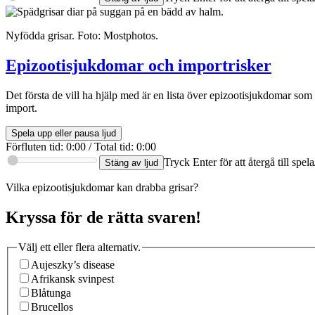
Nyfödda grisar. Foto: Mostphotos.
Epizootisjukdomar och importrisker
Det första de vill ha hjälp med är en lista över epizootisjukdomar som
import.
Spela upp eller pausa ljud
Förfluten tid
:
0:00
/
Total tid
:
0:00
Tryck Enter för att återgå till spe
Stäng av ljud
Vilka epizootisjukdomar kan drabba grisar?
Kryssa för de rätta svaren!
Välj ett eller flera alternativ.
Aujeszky’s disease
Afrikansk svinpest
Blåtunga
Brucellos