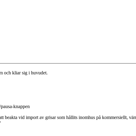
la/pausa-knappen
att beakta vid import av grisar som hållits inomhus på kommersiellt, v
?