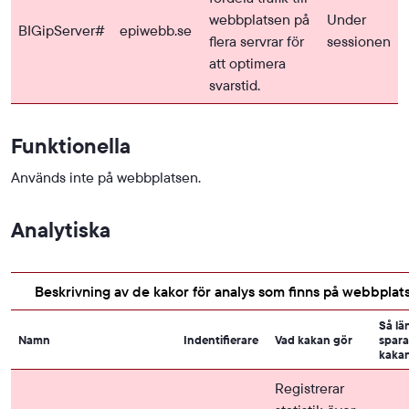
webbplatsen på
Under
BIGipServer#
epiwebb.se
flera servrar för
sessionen
att optimera
svarstid.
Funktionella
Används inte på webbplatsen.
Analytiska
Beskrivning av de kakor för analys som finns på webbplat
Så lä
Namn
Indentifierare
Vad kakan gör
spara
kaka
Registrerar