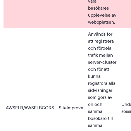
våra
besökares
upplevelse av
webbplatsen.
Används för
att registrera
och fördela
trafik mellan
server-cluster
och för att
kunna
registrera alla
sidvisningar
som görs av
en och
Und
AWSELB/AWSELBCORS
Siteimprove
samma
sess
besökare till
samma