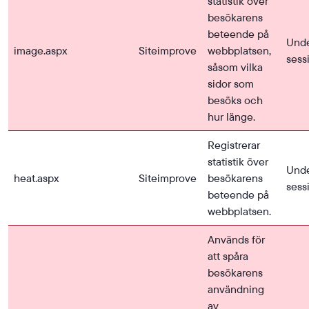
statistik över
besökarens
beteende på
Und
image.aspx
Siteimprove
webbplatsen,
sess
såsom vilka
sidor som
besöks och
hur länge.
Registrerar
statistik över
Und
heat.aspx
Siteimprove
besökarens
sess
beteende på
webbplatsen.
Används för
att spåra
besökarens
användning
av