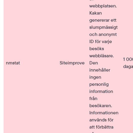
webbplatsen.
Kakan
genererar ett
slumpmässigt
och anonymt
ID för varje
besöks
webbläsare.
1 00
nmstat
Siteimprove
Den
daga
innehåller
ingen
personlig
information
från
besökaren.
Informationen
används för
att förbättra