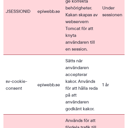
ge korrekta
behörigheter.
Under
JSESSIONID
epiwebb.se
Kakan skapas av
sessionen
webservern
Tomcat för att
knyta
användaren till
en session.
Sätts när
användaren
accepterar
sv-cookie-
kakor. Används
epiwebb.se
1 år
consent
för att hålla reda
på att
användaren
godkänt kakor.
Används för att
fördela trafik till