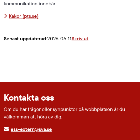
kommunikation innebär.
Länk till annan webbplats.
Kakor (pts.se)
Senast uppdaterad:
2026-06-11
Skriv ut
Kontakta oss
Om du har frågor eller synpunkter på webbplatsen är du
välkommen att höra av dig.
ess-extern@sva.se