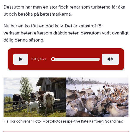
Dessutom har man en stor flock renar som turisterna får åka
ut och besöka på betesmarkerna.
Nu har en ko fött en död kalv. Det är katastrof för
verksamheten eftersom dräktigheten dessutom varit ovanligt
dålig denna säsong.
Förfluten tid
Total tid
:
:
0:00
/
0:27
Spela upp eller pausa ljud
Stäng av lju
Tryck Enter för att återgå till spela/pausa-knappen
Fjällkor och renar. Foto: Mostphotos respektive Kate Kärrberg, Scandinav.